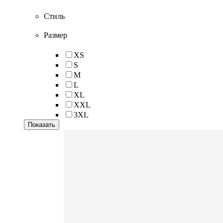
Стиль
Размер
XS
S
M
L
XL
XXL
3XL
Показать