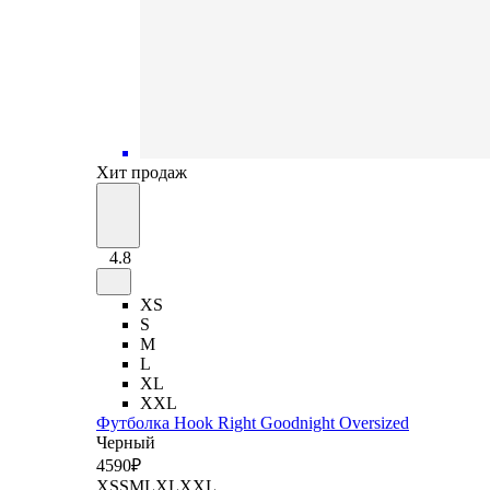
Хит продаж
4.8
XS
S
M
L
XL
XXL
Футболка Hook Right Goodnight Oversized
Черный
4
590
₽
XS
S
M
L
XL
XXL