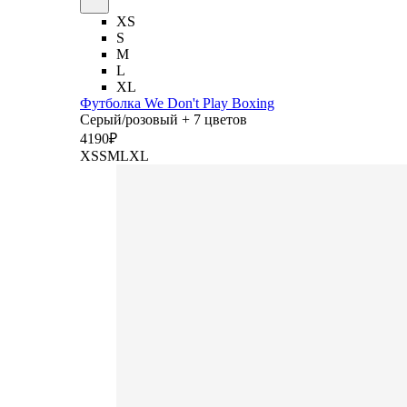
XS
S
M
L
XL
Футболка We Don't Play Boxing
Серый/розовый + 7 цветов
4
190
₽
XS
S
M
L
XL