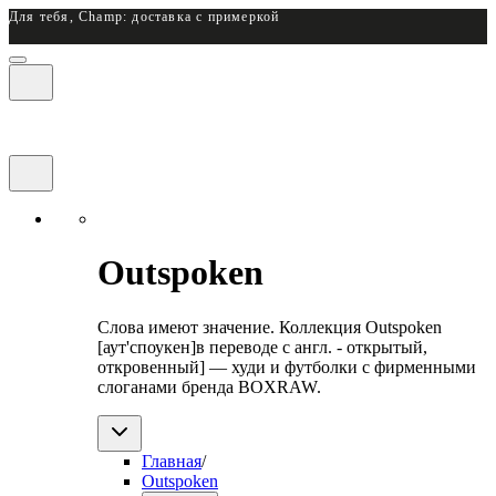
Для тебя, Champ: доставка с примеркой
Outspoken
Слова имеют значение. Коллекция Outspoken
[аут'споукен]в переводе с англ. - открытый,
откровенный] — худи и футболки с фирменными
слоганами бренда BOXRAW.
Главная
/
Outspoken