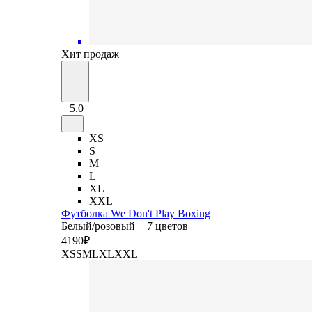
Хит продаж
5.0
XS
S
M
L
XL
XXL
Футболка We Don't Play Boxing
Белый/розовый + 7 цветов
4
190
₽
XS
S
M
L
XL
XXL