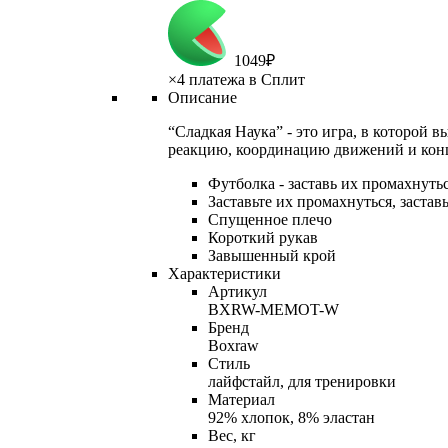
1
049
₽
×
4 платежа в Сплит
Описание
“Сладкая Наука” - это игра, в которой 
реакцию, координацию движений и конц
Футболка - заставь их промахнутьс
Заставьте их промахнуться, застав
Спущенное плечо
Короткий рукав
Завышенный крой
Характеристики
Артикул
BXRW-MEMOT-W
Бренд
Boxraw
Стиль
лайфстайл, для тренировки
Материал
92% хлопок, 8% эластан
Вес, кг