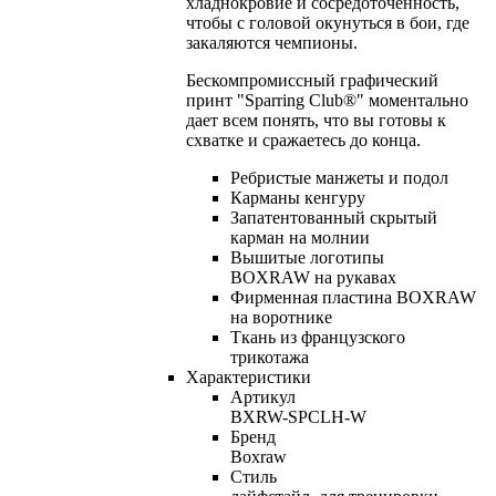
хладнокровие и сосредоточенность,
чтобы с головой окунуться в бои, где
закаляются чемпионы.
Бескомпромиссный графический
принт "Sparring Club®" моментально
дает всем понять, что вы готовы к
схватке и сражаетесь до конца.
Ребристые манжеты и подол
Карманы кенгуру
Запатентованный скрытый
карман на молнии
Вышитые логотипы
BOXRAW на рукавах
Фирменная пластина BOXRAW
на воротнике
Ткань из французского
трикотажа
Характеристики
Артикул
BXRW-SPCLH-W
Бренд
Boxraw
Стиль