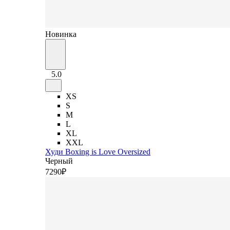
Новинка
5.0
XS
S
M
L
XL
XXL
Худи Boxing is Love Oversized
Черный
7
290
₽