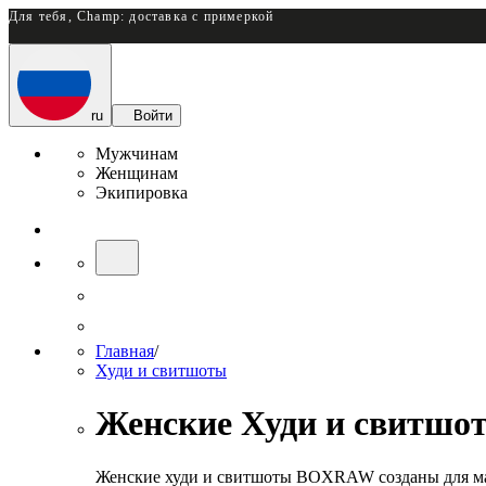
Для тебя, Champ: доставка с примеркой
ru
Войти
Мужчинам
Женщинам
Экипировка
Главная
/
Худи и свитшоты
Женские Худи и свитшо
Женские худи и свитшоты BOXRAW созданы для мак