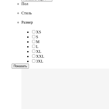
Пол
Стиль
Размер
XS
S
M
L
XL
XXL
3XL
Показать