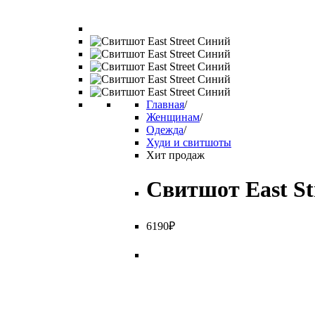
Главная
/
Женщинам
/
Одежда
/
Худи и свитшоты
Хит продаж
Свитшот East St
6
190
₽