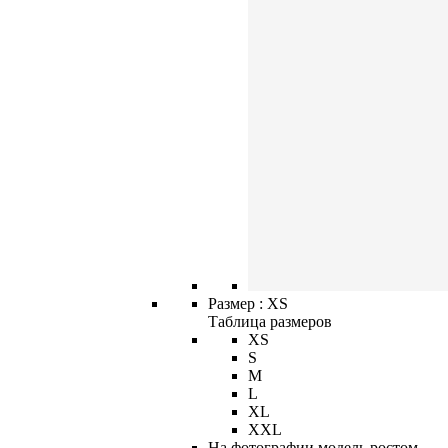
Размер :
XS
Таблица размеров
XS
S
M
L
XL
XXL
На фотографии модель ростом