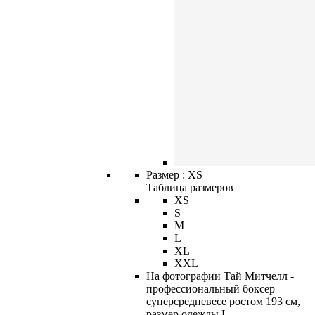
Размер :
XS
Таблица размеров
XS
S
M
L
XL
XXL
На фотографии Тай Митчелл -
профессиональный боксер
суперсредневесе ростом 193 см,
размер одежды L.