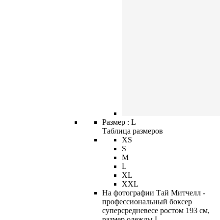
Размер :
L
Таблица размеров
XS
S
M
L
XL
XXL
На фотографии Тай Митчелл -
профессиональный боксер
суперсредневесе ростом 193 см,
размер одежды L.