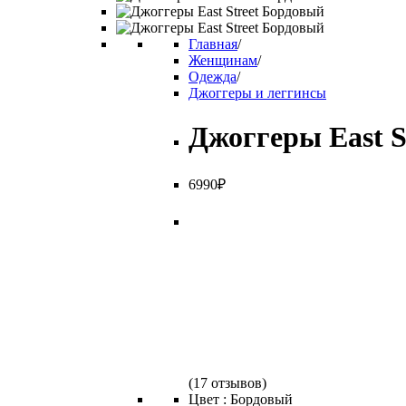
Главная
/
Женщинам
/
Одежда
/
Джоггеры и леггинсы
Джоггеры East S
6
990
₽
(
17 отзывов
)
Цвет :
Бордовый