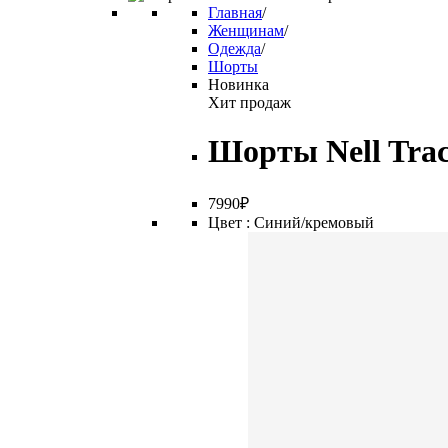
Главная
/
Женщинам
/
Одежда
/
Шорты
Новинка
Хит продаж
Шорты Nell Tra
7
990
₽
Цвет :
Синий/кремовый