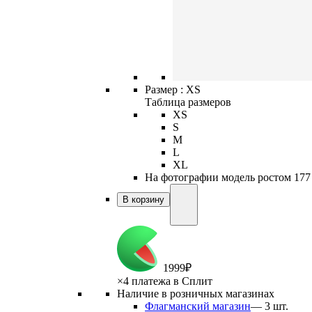
Размер :
XS
Таблица размеров
XS
S
M
L
XL
На фотографии модель ростом 177 
В корзину
1
999
₽
×
4 платежа в Сплит
Наличие в розничных магазинах
Флагманский магазин
—
3
шт.