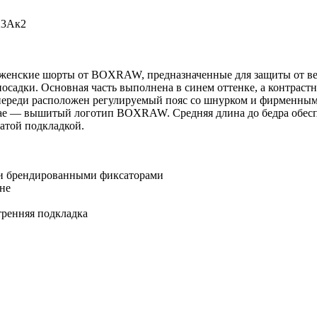
23Ак2
нские шорты от BOXRAW, предназначенные для защиты от ветр
осадки. Основная часть выполнена в синем оттенке, а контрастн
Спереди расположен регулируемый пояс со шнурком и фирменны
ае — вышитый логотип BOXRAW. Средняя длина до бедра обеспе
атой подкладкой.
и брендированными фиксаторами
не
тренняя подкладка