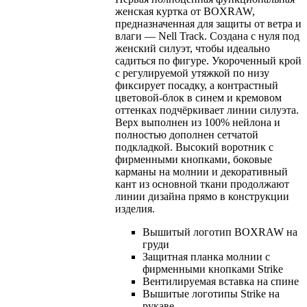
женская куртка от BOXRAW,
предназначенная для защиты от ветра и
влаги — Nell Track. Создана с нуля под
женский силуэт, чтобы идеально
садиться по фигуре. Укороченный крой
с регулируемой утяжкой по низу
фиксирует посадку, а контрастный
цветовой-блок в синем и кремовом
оттенках подчёркивает линии силуэта.
Верх выполнен из 100% нейлона и
полностью дополнен сетчатой
подкладкой. Высокий воротник с
фирменными кнопками, боковые
карманы на молнии и декоративный
кант из основной ткани продолжают
линии дизайна прямо в конструкции
изделия.
Вышитый логотип BOXRAW на
груди
Защитная планка молнии с
фирменными кнопками Strike
Вентилируемая вставка на спине
Вышитые логотипы Strike на
рукаве