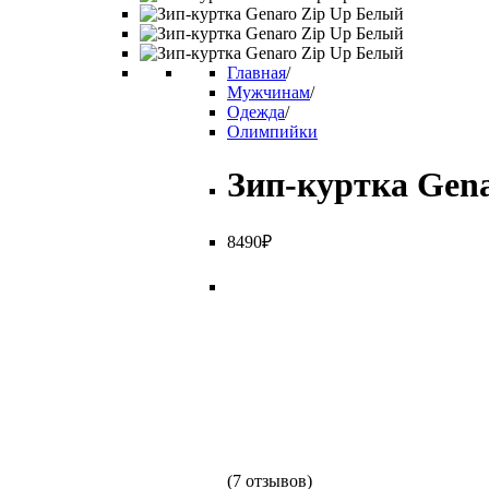
Главная
/
Мужчинам
/
Одежда
/
Олимпийки
Зип-куртка Gena
8
490
₽
(
7 отзывов
)