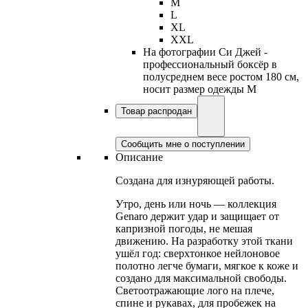
M
L
XL
XXL
На фотографии Си Джей -
профессиональный боксёр в
полусреднем весе ростом 180 см,
носит размер одежды M
Товар распродан
Сообщить мне о поступлении
Описание
Создана для изнуряющей работы.
Утро, день или ночь — коллекция
Genaro держит удар и защищает от
капризной погоды, не мешая
движению. На разработку этой ткани
ушёл год: сверхтонкое нейлоновое
полотно легче бумаги, мягкое к коже и
создано для максимальной свободы.
Светоотражающие лого на плече,
спине и рукавах, для пробежек на