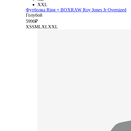
XXL
Футболка Ring × BOXRAW Roy Jones Jr Oversized
Голубой
5
990
₽
XS
S
M
L
XL
XXL