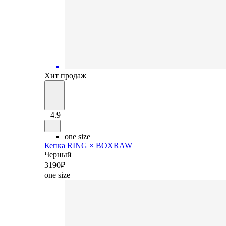
Хит продаж
4.9
one size
Кепка RING × BOXRAW
Черный
3
190
₽
one size