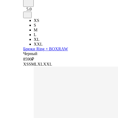
5.0
XS
S
M
L
XL
XXL
Брюки Ring × BOXRAW
Черный
8
590
₽
XS
S
M
L
XL
XXL