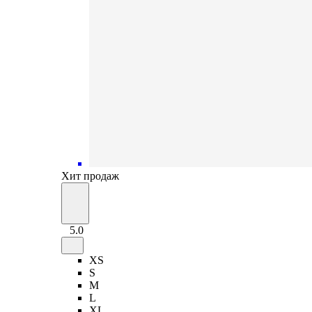
Хит продаж
5.0
XS
S
M
L
XL