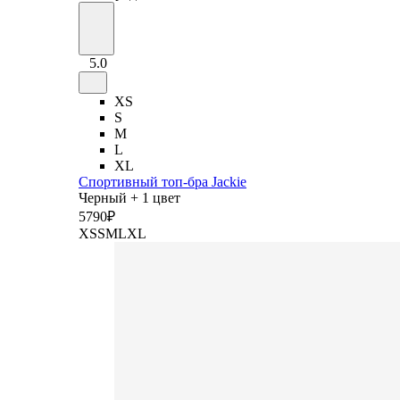
5.0
XS
S
M
L
XL
Спортивный топ-бра Jackie
Черный + 1 цвет
5
790
₽
XS
S
M
L
XL