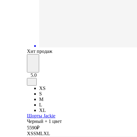
Хит продаж
5.0
XS
S
M
L
XL
Шорты Jackie
Черный + 1 цвет
5
590
₽
XS
S
M
L
XL