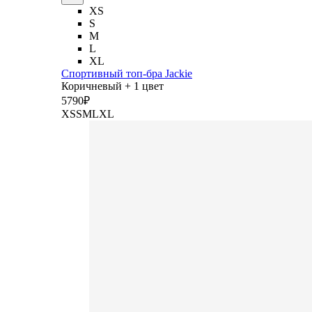
XS
S
M
L
XL
Спортивный топ-бра Jackie
Коричневый + 1 цвет
5
790
₽
XS
S
M
L
XL