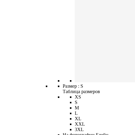
Размер :
S
Таблица размеров
XS
S
M
L
XL
XXL
3XL
На фотографии Блейн -