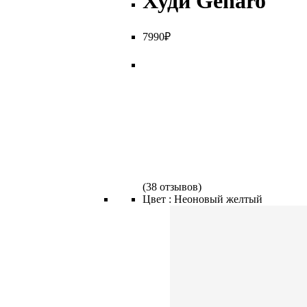
Худи Genaro
7
990
₽
(
38 отзывов
)
Цвет :
Неоновый желтый