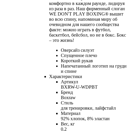
комфортно в каждом раунде, лидируя
из раза в раз. Наш фирменный слоган
WE DON'T PLAY BOXING® вышит
во всю спину, напоминая миру об
очевидном для нашего сообщества
факте: можно играть в футбол,
баскетбол, бейсбол, но не в бокс. Бокс
– это жизнь!
Оверсайз силуэт
Спущенное плечо
Короткий рукав
Напечатанный логотип на груди
и спине
Характеристики
Артикул
BXRW-U-WDPBT
Бренд
Boxraw
Стиль
для тренировки, лайфстайл
Материал
92% хлопок, 8% эластан
Вес, кг
0.2