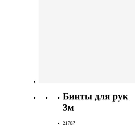
Бинты для рук
3м
2
170
₽