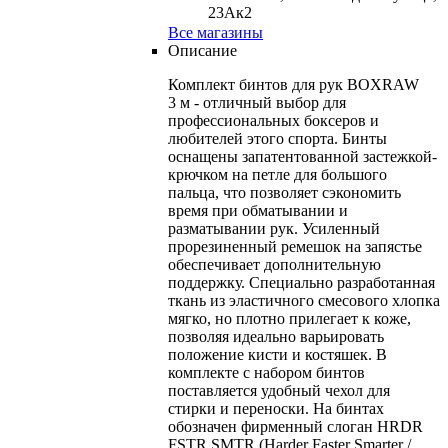
23Ак2
Все магазины
Описание
Комплект бинтов для рук BOXRAW
3 м - отличный выбор для
профессиональных боксеров и
любителей этого спорта. Бинты
оснащены запатентованной застежкой-
крючком на петле для большого
пальца, что позволяет сэкономить
время при обматывании и
разматывании рук. Усиленный
прорезиненный ремешок на запястье
обеспечивает дополнительную
поддержку. Специально разработанная
ткань из эластичного смесового хлопка
мягко, но плотно прилегает к коже,
позволяя идеально варьировать
положение кисти и костяшек. В
комплекте с набором бинтов
поставляется удобный чехол для
стирки и переноски. На бинтах
обозначен фирменный слоган HRDR
FSTR SMTR (Harder Faster Smarter /