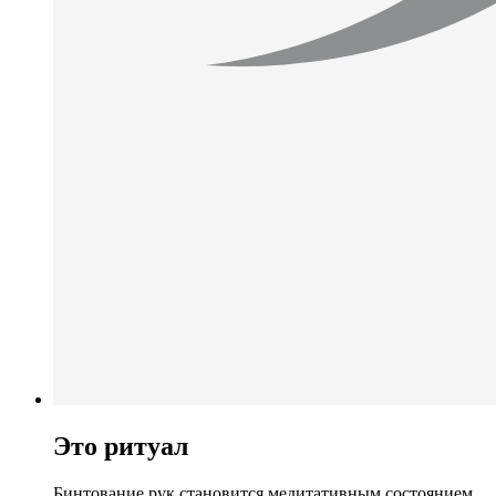
Это ритуал
Бинтование рук становится медитативным состоянием.