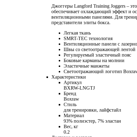
Джоггеры Langford Training Joggers – 
обеспечивает охлаждающий эффект и о
вентиляционными панелями. Для тренир
представители элиты бокса.
Легкая ткань
SMRT-TEC технология
Вентиляционные панели с лазерн
Швы со светоотражающей лентой
Регулируемый эластичный пояс
Боковые карманы на молнии
Эластичные манжеты
Светоотражающий логотип Boxra
Характеристики
Артикул
BXRW-LNGTJ
Бренд
Boxraw
Стиль
для тренировки, лайфстайл
Материал
93% полиэстер, 7% эластан
Вес, кг
0.2