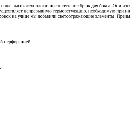
это наше высокотехнологичное прочтение брюк для бокса. Они и
существляет непрерывную терморегуляцию, необходимую при и
овок на улице мы добавили светоотражающие элементы. Преиму
ой перфорацией
w