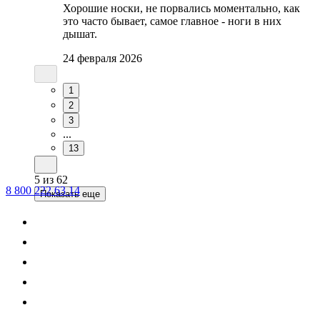
Хорошие носки, не порвались моментально, как
это часто бывает, самое главное - ноги в них
дышат.
24 февраля 2026
1
2
3
...
13
5
из
62
8 800 222 63 14
Показать еще