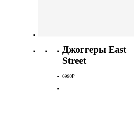
Джоггеры East
Street
6
990
₽