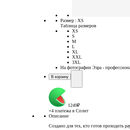
Размер :
XS
Таблица размеров
XS
S
M
L
XL
XXL
3XL
На фотографии Эзра - профессиона
В корзину
1
249
₽
×
4 платежа в Сплит
Описание
Создано для тех, кто готов проходить ра