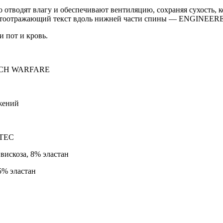
тводят влагу и обеспечивают вентиляцию, сохраняя сухость, к
 Светоотражающий текст вдоль нижней части спины — ENGIN
и пот и кровь.
NCH WARFARE
жений
-TEC
вискоза, 8% эластан
5% эластан