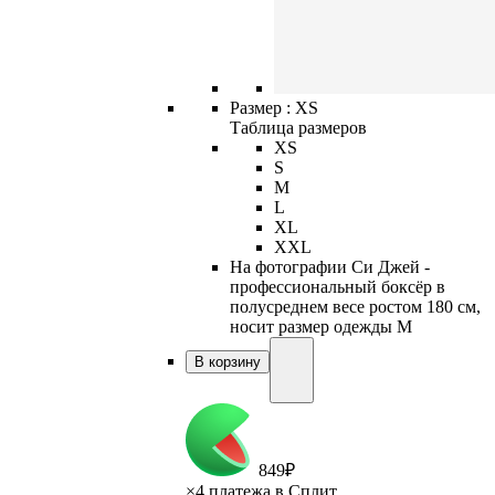
Размер :
XS
Таблица размеров
XS
S
M
L
XL
XXL
На фотографии Си Джей -
профессиональный боксёр в
полусреднем весе ростом 180 см,
носит размер одежды M
В корзину
849
₽
×
4 платежа в Сплит