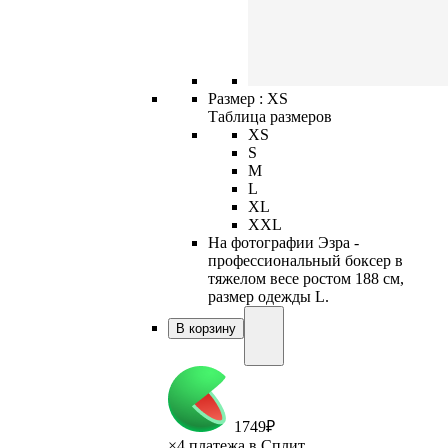
Размер :
XS
Таблица размеров
XS
S
M
L
XL
XXL
На фотографии Эзра -
профессиональный боксер в
тяжелом весе ростом 188 см,
размер одежды L.
В корзину
1
749
₽
×
4 платежа в Сплит