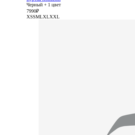
Черный + 1 цвет
7
990
₽
XS
S
M
L
XL
XXL