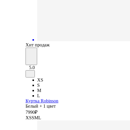
Хит продаж
5.0
XS
S
M
L
Куртка Robinson
Белый + 1 цвет
7
990
₽
XS
S
M
L