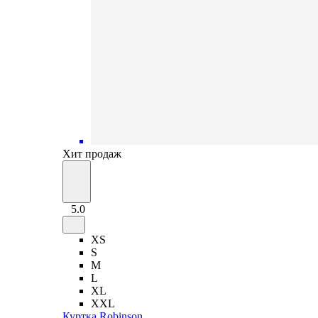
Хит продаж
5.0
XS
S
M
L
XL
XXL
Куртка Robinson