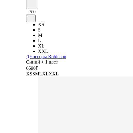
5.0
XS
S
M
L
XL
XXL
Джоггеры Robinson
Синий + 1 цвет
6
590
₽
XS
S
M
L
XL
XXL