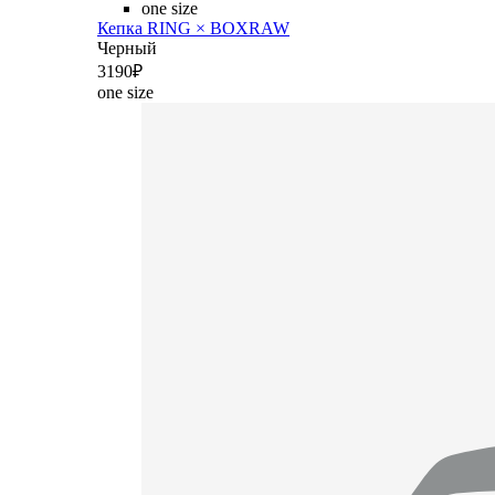
one size
Кепка RING × BOXRAW
Черный
3
190
₽
one size