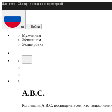
Для тебя, Champ: доставка с примеркой
ru
Войти
Мужчинам
Женщинам
Экипировка
A.B.C.
Коллекция A.B.C. посвящена всем, кто только начина