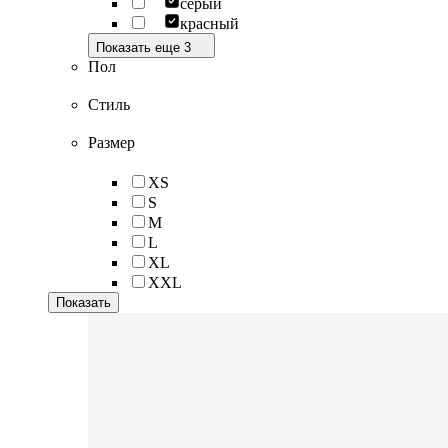
серый
красный
Показать еще 3
Пол
Стиль
Размер
XS
S
M
L
XL
XXL
Показать